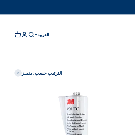
العربية
فتح البحث
فتح صفحة الح
فتح سلة ال
الترتيب حسب:
متميز