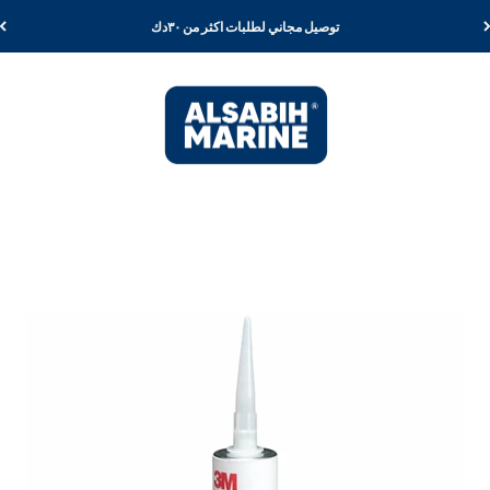
توصيل مجاني لطلبات اكثر من ٣٠دك
Al Sabih Marine