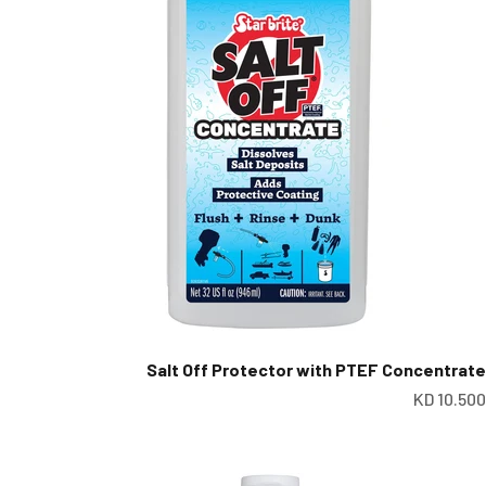
Salt Off Protector with PTEF Concentrate
عر البيع
10.500 KD