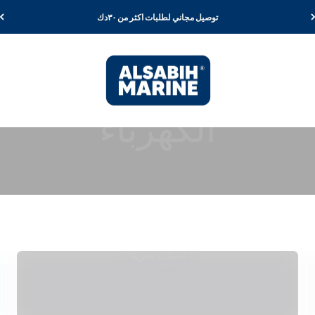
توصيل مجاني لطلبات اكثر من ٣٠دك
Al Sabih Marine
أسلاك بحرية