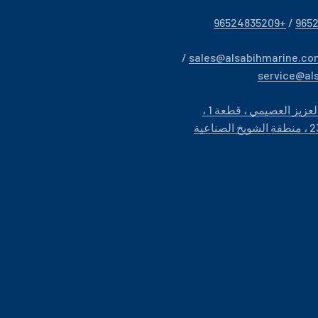
+96524835209
/
/
sales@alsabihmarine.co
service@al
مجمع عبد العزيز العصيمي ، قطعة 1 ،