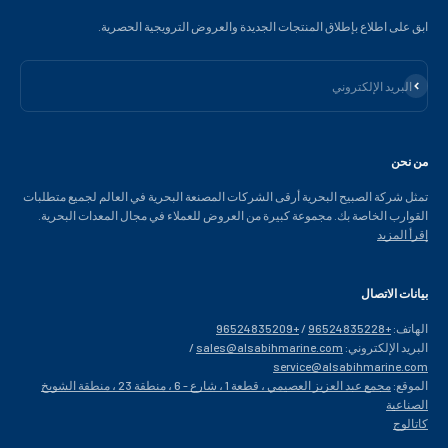
ابق على اطلاع بإطلاق المنتجات الجديدة والعروض الترويجية الحصرية.
الاشتراك
البريد الإلكتروني
من نحن
تمثل شركة الصبيح البحرية أرقى الشركات المصنعة البحرية في العالم لجميع متطلبات
القوارب الخاصة بك. مجموعة كبيرة من العروض للعملاء في مجال المعدات البحرية.
إقرأ المزيد
بيانات الاتصال
الهاتف:
+96524835228
/
+96524835209
البريد الإلكتروني:
sales@alsabihmarine.com
/
service@alsabihmarine.com
الموقع:
مجمع عبد العزيز العصيمي ، قطعة 1 ، شارع - 6 ، منطقة 23 ، منطقة الشويخ
الصناعية
كاتالوج