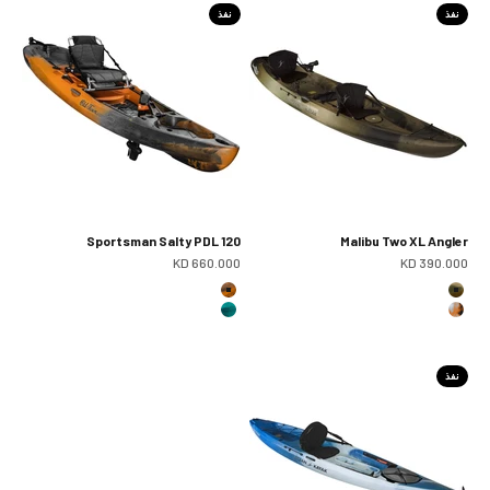
نفذ
نفذ
Sportsman Salty PDL 120
Malibu Two XL Angler
سعر البيع
سعر البيع
660.000 KD
390.000 KD
كامو بني
إمبر كامو
أورانج كامو
كامو فوتوك
نفذ