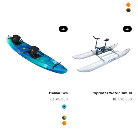
سان رايز
كامو بني
نفذ
نفذ
Malibu Two
Sprinter Water Bike 10'
سعر البيع
سعر البيع
315.000 KD
570.000 KD
سيغلاس
Blue Ahi
كامو ليمونجراس
سان رايز